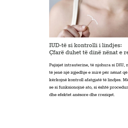
IUD-të si kontrolli i lindjes:
Çfarë duhet të dinë nënat e r
Pajisjet intrauterine, të njohura si DIU
të jenë një zgjedhje e mirë për nënat që
kërkojnë kontroll afatgjatë të lindjes. M
se si funksionojnë ato, si është procedu
dhe efektet anësore dhe rreziqet.