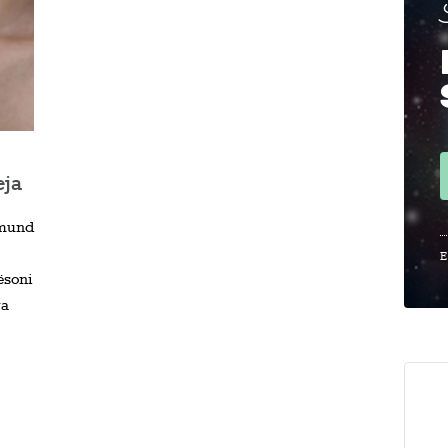
eja
, mund
E
ësoni
ra