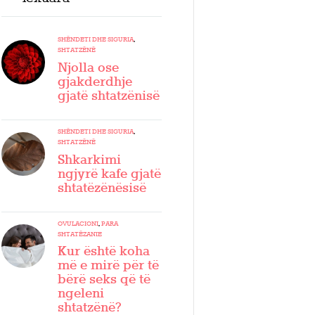
SHËNDETI DHE SIGURIA
,
SHTATZËNË
Njolla ose
gjakderdhje
gjatë shtatzënisë
SHËNDETI DHE SIGURIA
,
SHTATZËNË
Shkarkimi
ngjyrë kafe gjatë
shtatëzënësisë
OVULACIONI
,
PARA
SHTATËZANIE
Kur është koha
më e mirë për të
bërë seks që të
ngeleni
shtatzënë?