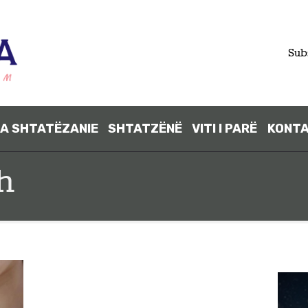
FILLIMI
Sub
PARA
SHTATËZANI
A SHTATËZANIE
SHTATZËNË
VITI I PARË
KONT
E
h
SHTATZËNË
VITI I PARË
KONTAKT