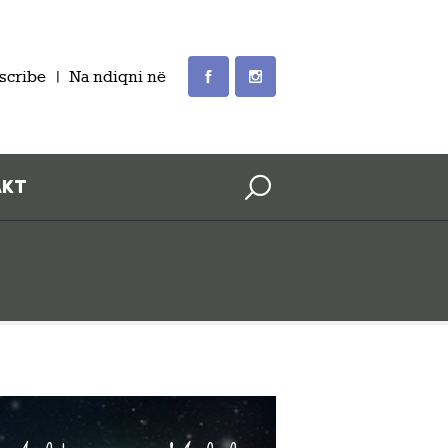
scribe
Na ndiqni në
AKT