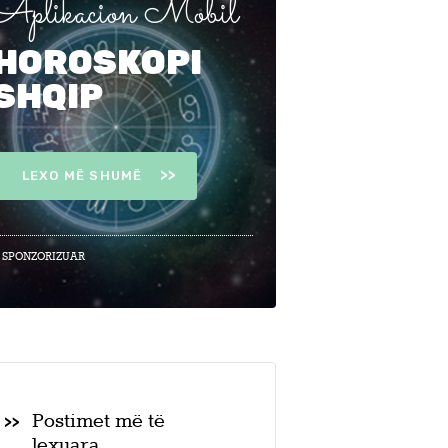
Aplikacion Mobil
HOROSKOPI
SHQIP
LEXO MË SHUMË
 SPONZORIZUAR
Postimet më të
lexuara