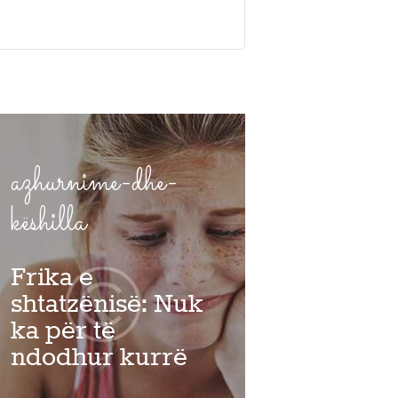
azhurnime-dhe-
këshilla
Frika e
shtatzënisë: Nuk
ka për të
ndodhur kurrë