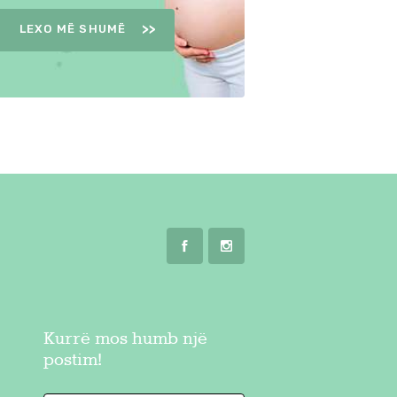
LEXO MË SHUMË
Kurrë mos humb një
postim!