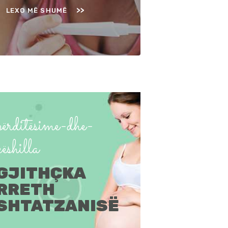
LEXO MË SHUMË
përditësime-dhe-
këshilla
GJITHÇKA
RRETH
SHTATZANISË