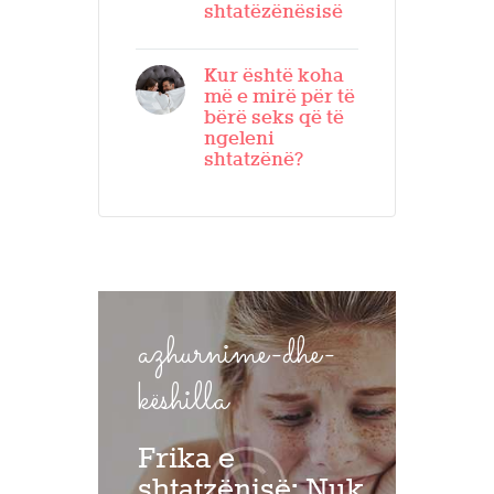
shtatëzënësisë
Kur është koha
më e mirë për të
bërë seks që të
ngeleni
shtatzënë?
azhurnime-dhe-
këshilla
Frika e
shtatzënisë: Nuk