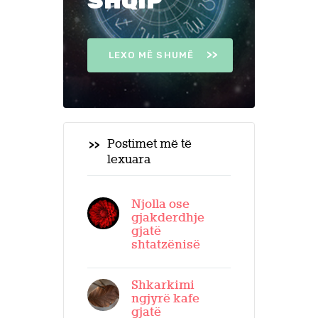
SHQIP
LEXO MË SHUMË
Postimet më të
lexuara
Njolla ose
gjakderdhje
gjatë
shtatzënisë
Shkarkimi
ngjyrë kafe
gjatë