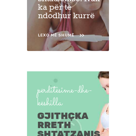
ka për të
ndodhur kurrë
LEXO MË SHUMË
përditësime-dhe-
këshilla
GJITHÇKA
RRETH
SHTATZANIS