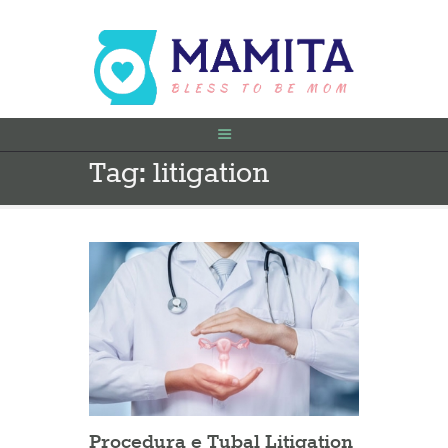
Tag: litigation
FILLIMI
PARA SHTATËZANIE
SHTATZËNË
VITI I PARË
KONTAKT
Procedura e Tubal Litigation