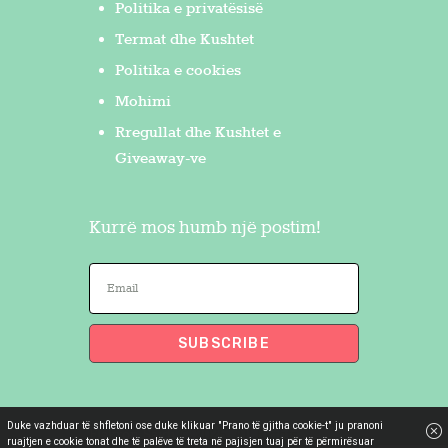
Politika e privatësisë
Termat dhe Kushtet
Politika e cookies
Mohimi
Rregullat dhe Kushtet e
Giveaway-ve
Kurrë mos humb një postim!
Duke vazhduar të shfletoni ose duke klikuar "Prano të gjitha cookie-t" ju pranoni
Flakron Saidi
© 2026. All Rights
ruajtjen e cookie tonat dhe të palëve të treta në pajisjen tuaj për të përmirësuar