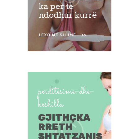
ka për të
ndodhur kurrë
LEXO MË SHUMË
përditësime-dhe-
këshilla
GJITHÇKA
RRETH
SHTATZANIS