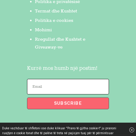
Politika e privatësisë
Termat dhe Kushtet
Politika e cookies
Mohimi
Rregullat dhe Kushtet e
Giveaway-ve
Kurrë mos humb një postim!
Duke vazhduar të shfletoni ose duke klikuar "Prano të gjitha cookie-t" ju pranoni
Flakron Saidi
© 2026. All Rights
ruajtjen e cookie tonat dhe të palëve të treta në pajisjen tuaj për të përmirësuar