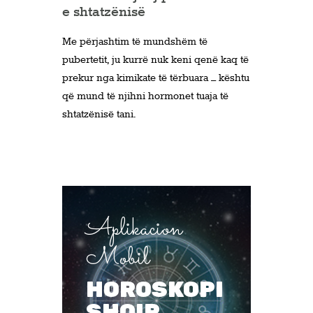
e shtatzënisë
Me përjashtim të mundshëm të
pubertetit, ju kurrë nuk keni qenë kaq të
prekur nga kimikate të tërbuara – kështu
që mund të njihni hormonet tuaja të
shtatzënisë tani.
Aplikacion
Mobil
HOROSKOPI
SHQIP