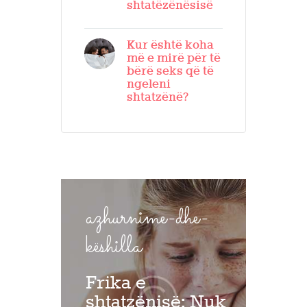
shtatëzënësisë
Kur është koha
më e mirë për të
bërë seks që të
ngeleni
shtatzënë?
azhurnime-dhe-
këshilla
Frika e
shtatzënisë: Nuk