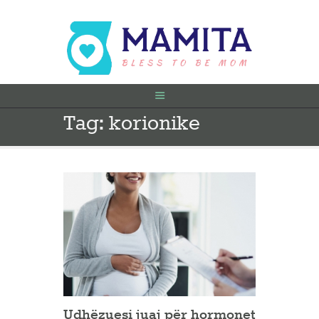
Tag: korionike
FILLIMI
PARA SHTATËZANIE
SHTATZËNË
VITI I PARË
KONTAKT
Udhëzuesi juaj për hormonet