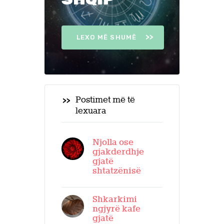
LEXO MË SHUMË
Postimet më të
lexuara
Njolla ose
gjakderdhje
gjatë
shtatzënisë
Shkarkimi
ngjyrë kafe
gjatë