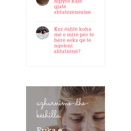
ngjyrë kafe
gjatë
shtatëzënësisë
Kur është koha
më e mirë për të
bërë seks që të
ngeleni
shtatzënë?
azhurnime-dhe-
këshilla
Frika e