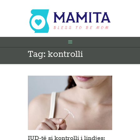
Tag: kontrolli
FILLIMI
PARA SHTATËZANIE
SHTATZËNË
VITI I PARË
KONTAKT
IUD-të si kontrolli i lindjes: