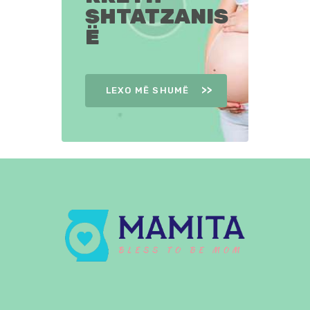
SHTATZANIS
Ë
LEXO MË SHUMË