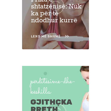
shtatzënisë: Nuk
ka për të
ndodhur kurrë
LEXO MË SHUMË
përditësime-dhe-
këshilla
GJITHÇKA
RRETH