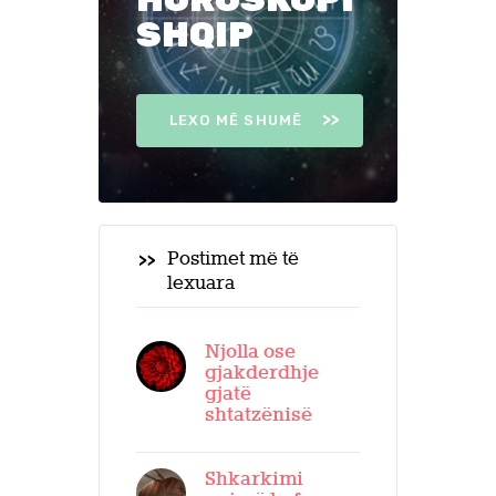
SHQIP
LEXO MË SHUMË
Postimet më të
lexuara
Njolla ose
gjakderdhje
gjatë
shtatzënisë
Shkarkimi