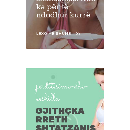
ka për të
ndodhur kurrë
LEXO MË SHUMË
përditësime-dhe-
këshilla
GJITHÇKA
RRETH
SHTATZANIS