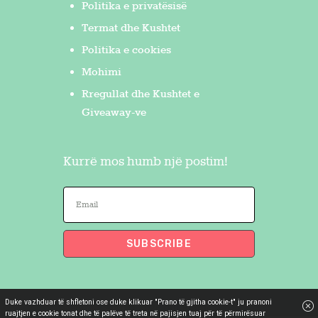
Politika e privatësisë
Termat dhe Kushtet
Politika e cookies
Mohimi
Rregullat dhe Kushtet e
Giveaway-ve
Kurrë mos humb një postim!
Duke vazhduar të shfletoni ose duke klikuar "Prano të gjitha cookie-t" ju pranoni
Flakron Saidi
© 2026. All Rights
ruajtjen e cookie tonat dhe të palëve të treta në pajisjen tuaj për të përmirësuar