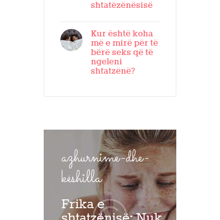
shtatëzënësisë
Kur është koha
më e mirë për të
bërë seks që të
ngeleni
shtatzënë?
azhurnime-dhe-
këshilla
Frika e
shtatzënisë: Nuk