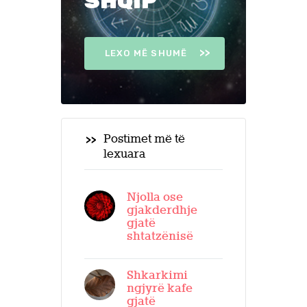
SHQIP
LEXO MË SHUMË
Postimet më të
lexuara
Njolla ose
gjakderdhje
gjatë
shtatzënisë
Shkarkimi
ngjyrë kafe
gjatë