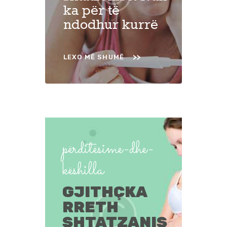
ka për të
ndodhur kurrë
LEXO MË SHUMË
përditësime-dhe-
këshilla
GJITHÇKA
RRETH
SHTATZANIS