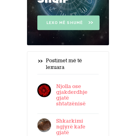
LEXO MË SHUMË
Postimet më të
lexuara
Njolla ose
gjakderdhje
gjatë
shtatzënisë
Shkarkimi
ngjyrë kafe
gjatë