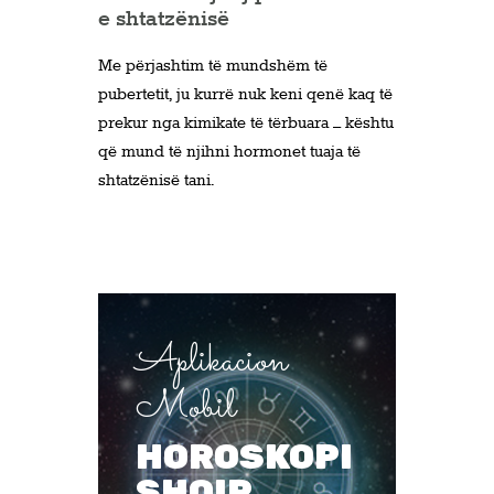
e shtatzënisë
Me përjashtim të mundshëm të
pubertetit, ju kurrë nuk keni qenë kaq të
prekur nga kimikate të tërbuara – kështu
që mund të njihni hormonet tuaja të
shtatzënisë tani.
Aplikacion
Mobil
HOROSKOPI
SHQIP