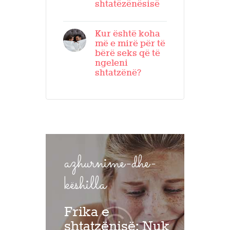
shtatëzënësisë
Kur është koha
më e mirë për të
bërë seks që të
ngeleni
shtatzënë?
azhurnime-dhe-
këshilla
Frika e
shtatzënisë: Nuk