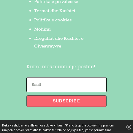
Politika e privatësisë
Termat dhe Kushtet
Politika e cookies
Mohimi
Rregullat dhe Kushtet e
Giveaway-ve
Kurrë mos humb një postim!
Duke vazhduar të shfletoni ose duke klikuar "Prano të gjitha cookie-t" ju pranoni
Flakron Saidi
© 2026. All Rights
ruajtjen e cookie tonat dhe të palëve të treta në pajisjen tuaj për të përmirësuar