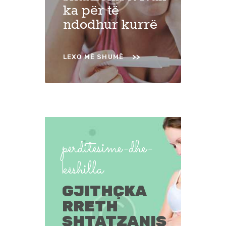
ka për të
ndodhur kurrë
LEXO MË SHUMË
përditësime-dhe-
këshilla
GJITHÇKA
RRETH
SHTATZANIS