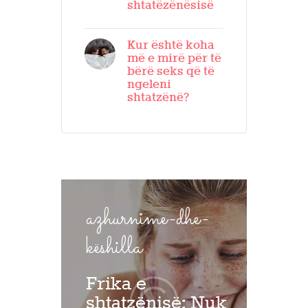
shtatëzënësisë
Kur është koha
më e mirë për të
bërë seks që të
ngeleni
shtatzënë?
azhurnime-dhe-
këshilla
Frika e
shtatzënisë: Nuk