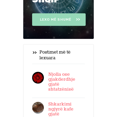
LEXO MË SHUMË
Postimet më të
lexuara
Njolla ose
gjakderdhje
gjatë
shtatzënisë
Shkarkimi
ngjyrë kafe
gjatë