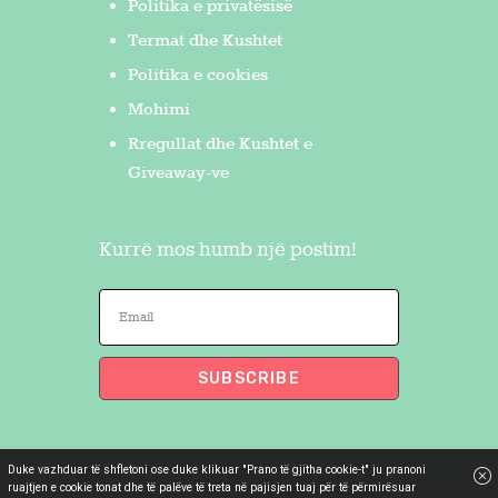
Politika e privatësisë
Termat dhe Kushtet
Politika e cookies
Mohimi
Rregullat dhe Kushtet e
Giveaway-ve
Kurrë mos humb një postim!
Duke vazhduar të shfletoni ose duke klikuar "Prano të gjitha cookie-t" ju pranoni
Flakron Saidi
© 2026. All Rights
ruajtjen e cookie tonat dhe të palëve të treta në pajisjen tuaj për të përmirësuar