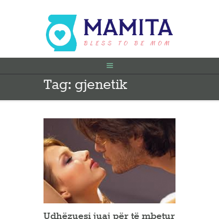
Tag: gjenetik
FILLIMI
PARA SHTATËZANIE
SHTATZËNË
VITI I PARË
KONTAKT
Udhëzuesi juaj për të mbetur