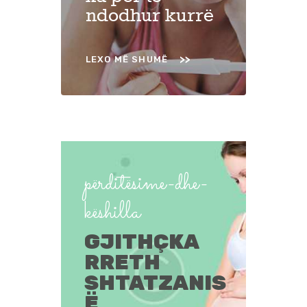
ndodhur kurrë
LEXO MË SHUMË
përditësime-dhe-
këshilla
GJITHÇKA
RRETH
SHTATZANIS
Ë