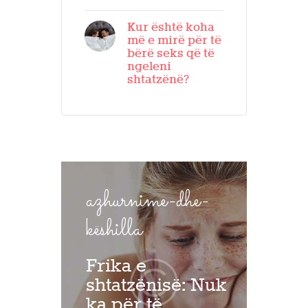
Kur është koha
më e mirë për të
bërë seks që të
ngeleni
shtatzënë?
azhurnime-dhe-
këshilla
Frika e
shtatzënisë: Nuk
ka për të