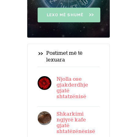
LEXO MË SHUMË
Postimet më të
lexuara
Njolla ose
gjakderdhje
gjatë
shtatzënisë
Shkarkimi
ngjyrë kafe
gjatë
shtatëzënësisë