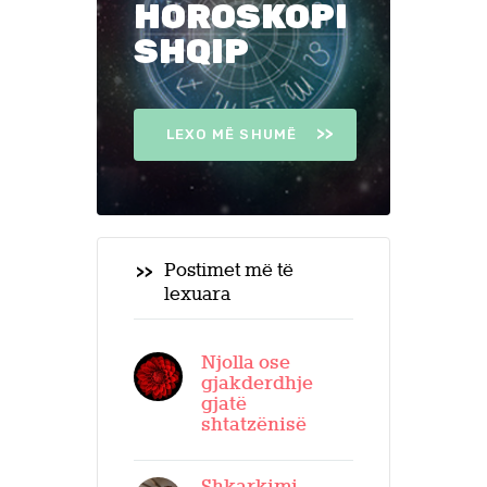
HOROSKOPI
SHQIP
LEXO MË SHUMË
Postimet më të
lexuara
Njolla ose
gjakderdhje
gjatë
shtatzënisë