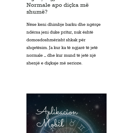
Normale apo diçka më
shumë?
Nëse keni dhimbje barku dhe ngërçe
ndërsa jeni duke pritur, nuk është
domosdoshmërisht shkak për
shqetësim. Ja kur ka të ngjarë të jetë
normale – dhe kur mund të jetë një
shenjë e diçkaje më serioze.
Aplikacion
Mobil