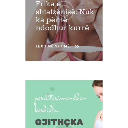
Frika e
shtatzënisë: Nuk
ka për të
ndodhur kurrë
LEXO MË SHUMË
përditësime-dhe-
këshilla
GJITHÇKA