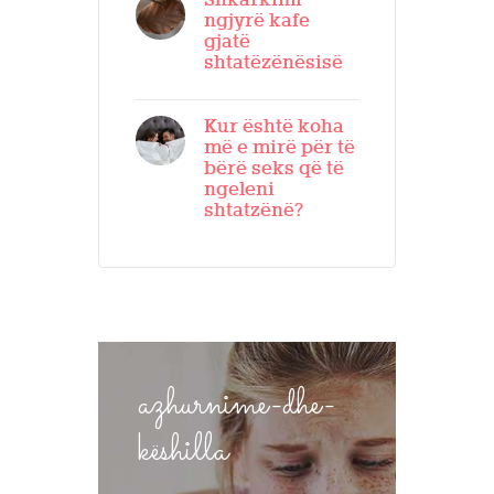
Shkarkimi
ngjyrë kafe
gjatë
shtatëzënësisë
Kur është koha
më e mirë për të
bërë seks që të
ngeleni
shtatzënë?
azhurnime-dhe-
këshilla