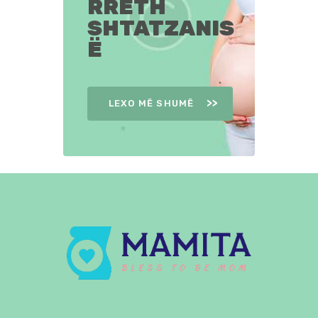
RRETH
SHTATZANIS
Ë
LEXO MË SHUMË