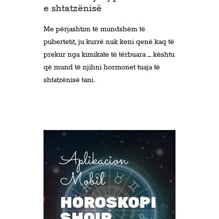
e shtatzënisë
Me përjashtim të mundshëm të
pubertetit, ju kurrë nuk keni qenë kaq të
prekur nga kimikate të tërbuara – kështu
që mund të njihni hormonet tuaja të
shtatzënisë tani.
Aplikacion
Mobil
HOROSKOPI
SHQIP