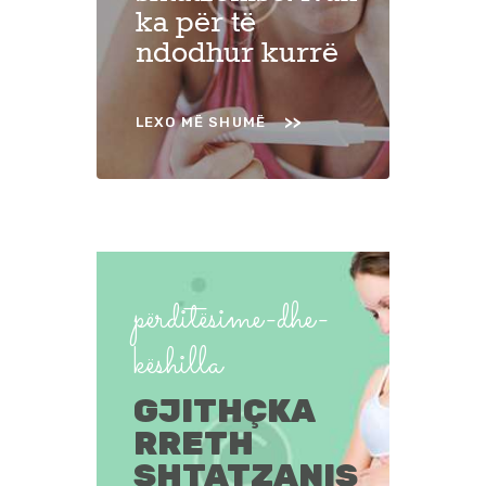
ka për të
ndodhur kurrë
LEXO MË SHUMË
përditësime-dhe-
këshilla
GJITHÇKA
RRETH
SHTATZANIS