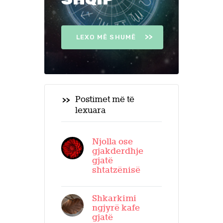
LEXO MË SHUMË
Postimet më të
lexuara
Njolla ose
gjakderdhje
gjatë
shtatzënisë
Shkarkimi
ngjyrë kafe
gjatë