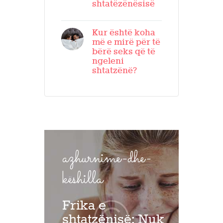
shtatëzënësisë
Kur është koha
më e mirë për të
bërë seks që të
ngeleni
shtatzënë?
azhurnime-dhe-
këshilla
Frika e
shtatzënisë: Nuk