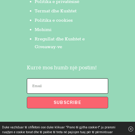
Politika e privatësisë
Termat dhe Kushtet
Politika e cookies
Mohimi
Rregullat dhe Kushtet e
Giveaway-ve
Kurrë mos humb një postim!
Duke vazhduar të shfletoni ose duke klikuar "Prano të gjitha cookie-t" ju pranoni
Flakron Saidi
© 2026. All Rights
ruajtjen e cookie tonat dhe të palëve të treta në pajisjen tuaj për të përmirësuar