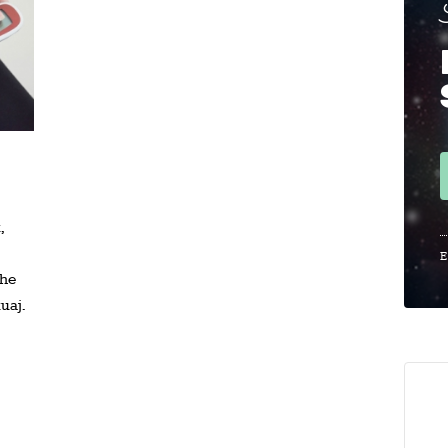
,
E
dhe
uaj.