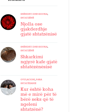
SHËNDETI DHE SIGURIA
,
SHTATZËNË
Njolla ose
gjakderdhje
gjatë shtatzënisë
SHËNDETI DHE SIGURIA
,
SHTATZËNË
Shkarkimi
ngjyrë kafe gjatë
shtatëzënësisë
OVULACIONI
,
PARA
SHTATËZANIE
Kur është koha
më e mirë për të
bërë seks që të
ngeleni
shtatzënë?