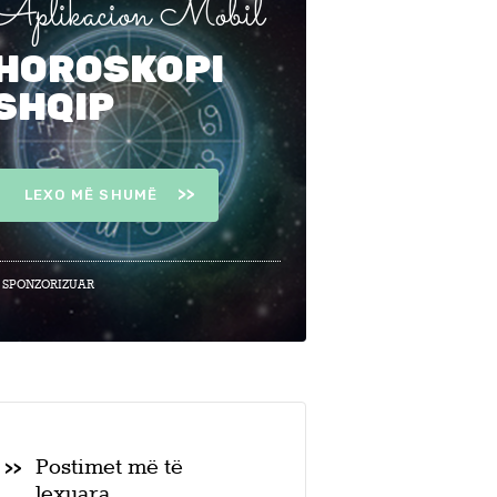
Aplikacion Mobil
HOROSKOPI
SHQIP
LEXO MË SHUMË
 SPONZORIZUAR
Postimet më të
lexuara