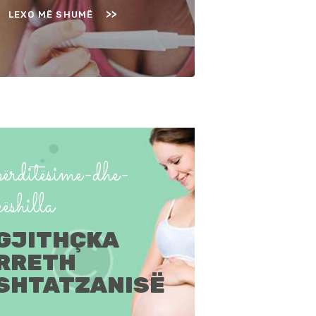
LEXO MË SHUMË
përditësime-dhe-
këshilla
GJITHÇKA
RRETH
SHTATZANISË