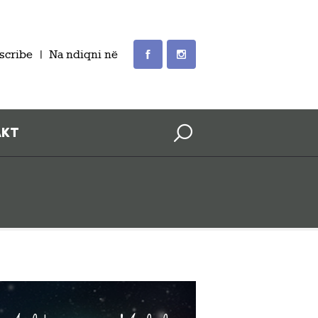
scribe
Na ndiqni në
AKT