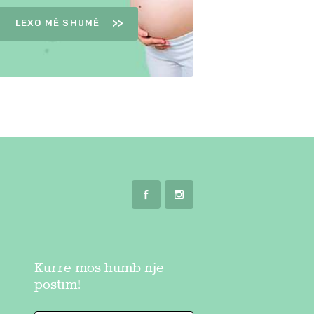
LEXO MË SHUMË
Kurrë mos humb një
postim!