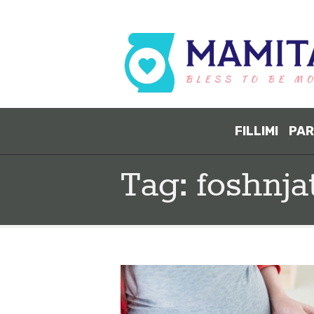
FILLIMI
PAR
Tag: foshnja