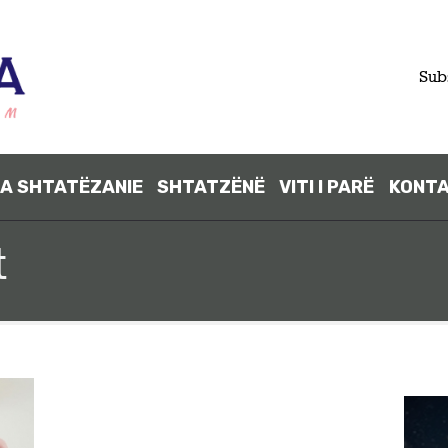
FILLIMI
Sub
PARA
SHTATËZANI
A SHTATËZANIE
SHTATZËNË
VITI I PARË
KONT
E
t
SHTATZËNË
VITI I PARË
KONTAKT