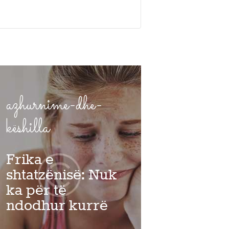
azhurnime-dhe-
këshilla
Frika e
shtatzënisë: Nuk
ka për të
ndodhur kurrë