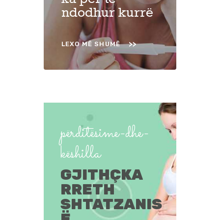
ndodhur kurrë
LEXO MË SHUMË
përditësime-dhe-
këshilla
GJITHÇKA
RRETH
SHTATZANIS
Ë