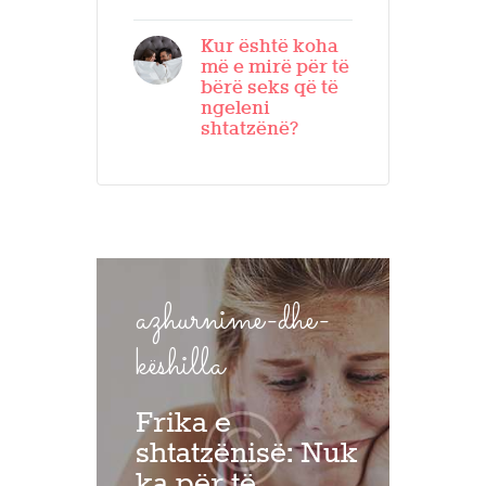
Kur është koha
më e mirë për të
bërë seks që të
ngeleni
shtatzënë?
azhurnime-dhe-
këshilla
Frika e
shtatzënisë: Nuk
ka për të