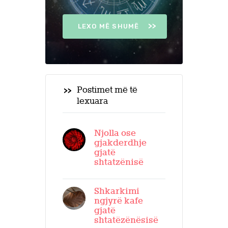
LEXO MË SHUMË
Postimet më të
lexuara
Njolla ose
gjakderdhje
gjatë
shtatzënisë
Shkarkimi
ngjyrë kafe
gjatë
shtatëzënësisë