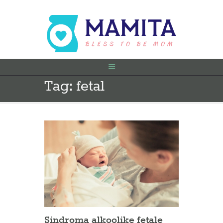
Tag: fetal
FILLIMI
PARA SHTATËZANIE
SHTATZËNË
VITI I PARË
KONTAKT
Sindroma alkoolike fetale