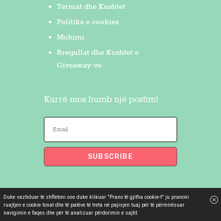
Termat dhe Kushtet
Politika e cookies
Mohimi
Rregullat dhe Kushtet e
Giveaway-ve
Kurrë mos humb një postim!
Duke vazhduar të shfletoni ose duke klikuar "Prano të gjitha cookie-t" ju pranoni
Flakron Saidi
© 2026. All Rights
ruajtjen e cookie tonat dhe të palëve të treta në pajisjen tuaj për të përmirësuar
navigimin e faqes dhe për të analizuar përdorimin e sajtit.
Reserved.