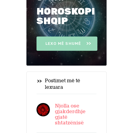
HOROSKOPI
SHQIP
LEXO MË SHUMË
Postimet më të
lexuara
Njolla ose
gjakderdhje
gjatë
shtatzënisë