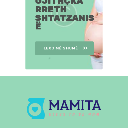
GJITHÇKA
RRETH
SHTATZANIS
Ë
LEXO MË SHUMË