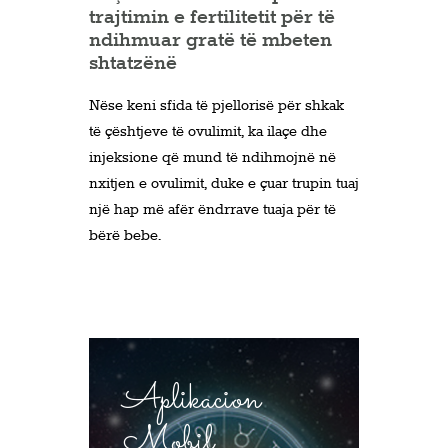
trajtimin e fertilitetit për të
ndihmuar gratë të mbeten
shtatzënë
Nëse keni sfida të pjellorisë për shkak
të çështjeve të ovulimit, ka ilaçe dhe
injeksione që mund të ndihmojnë në
nxitjen e ovulimit, duke e çuar trupin tuaj
një hap më afër ëndrrave tuaja për të
bërë bebe.
Aplikacion
Mobil