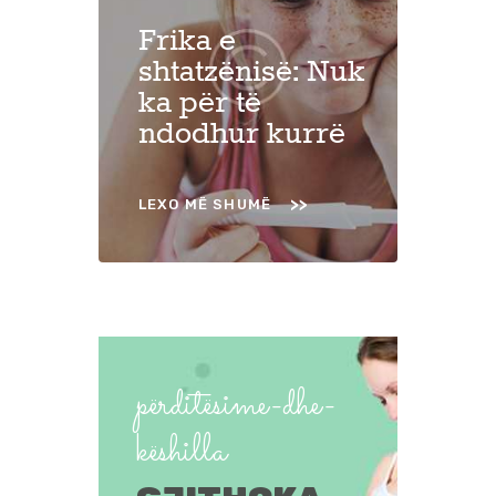
Frika e
shtatzënisë: Nuk
ka për të
ndodhur kurrë
LEXO MË SHUMË
përditësime-dhe-
këshilla