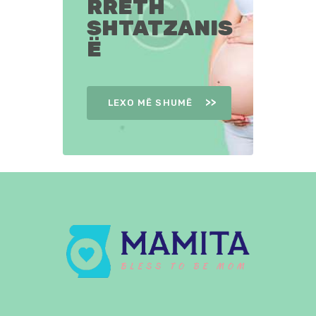
RRETH
SHTATZANIS
Ë
LEXO MË SHUMË