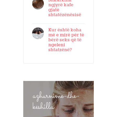
Shkarkimi
ngjyrë kafe
gjatë
shtatëzënësisë
Kur është koha
më e mirë për të
bërë seks që të
ngeleni
shtatzënë?
azhurnime-dhe-
këshilla