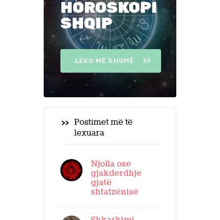
HOROSKOPI
SHQIP
LEXO MË SHUMË
Postimet më të
lexuara
Njolla ose
gjakderdhje
gjatë
shtatzënisë