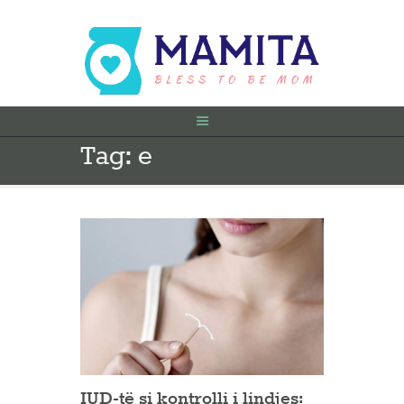
Tag: e
FILLIMI
PARA SHTATËZANIE
SHTATZËNË
VITI I PARË
KONTAKT
IUD-të si kontrolli i lindjes: