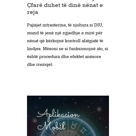
Çfarë duhet të dinë nënat e
reja
Pajisjet intrauterine, të njohura si DIU,
mund të jenë një zgjedhje e mirë për
nënat që kërkojnë kontroll afatgjatë të
lindjes. Mësoni se si funksionojnë ato, si
është procedura dhe efektet anësore
dhe rreziqet.
Aplikacion
Mobil