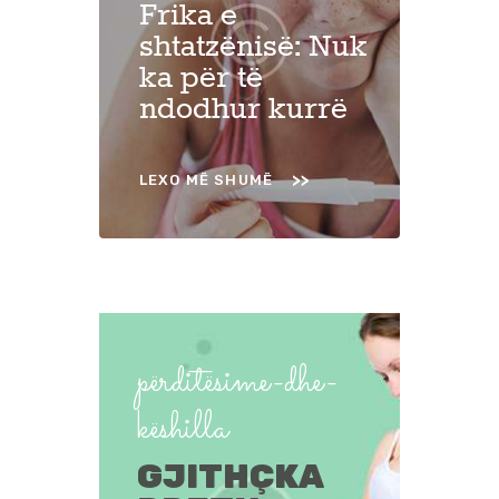
Frika e
shtatzënisë: Nuk
ka për të
ndodhur kurrë
LEXO MË SHUMË
përditësime-dhe-
këshilla
GJITHÇKA