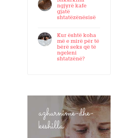
Shkarkimi
ngjyrë kafe
gjatë
shtatëzënësisë
Kur është koha
më e mirë për të
bërë seks që të
ngeleni
shtatzënë?
azhurnime-dhe-
këshilla