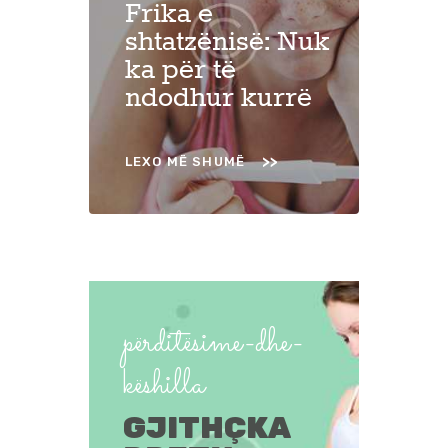
Frika e
shtatzënisë: Nuk
ka për të
ndodhur kurrë
LEXO MË SHUMË
përditësime-dhe-
këshilla
GJITHÇKA