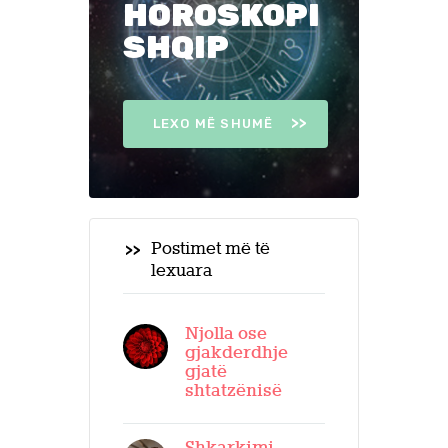
HOROSKOPI
SHQIP
LEXO MË SHUMË
Postimet më të
lexuara
Njolla ose
gjakderdhje
gjatë
shtatzënisë