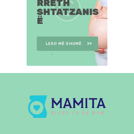
RRETH
SHTATZANIS
Ë
LEXO MË SHUMË