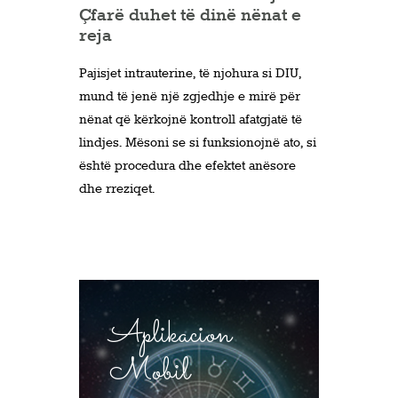
Çfarë duhet të dinë nënat e
reja
Pajisjet intrauterine, të njohura si DIU,
mund të jenë një zgjedhje e mirë për
nënat që kërkojnë kontroll afatgjatë të
lindjes. Mësoni se si funksionojnë ato, si
është procedura dhe efektet anësore
dhe rreziqet.
Aplikacion
Mobil