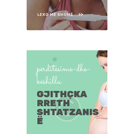
LEXO MË SHUMË
përditësime-dhe-
këshilla
GJITHÇKA
RRETH
SHTATZANIS
Ë