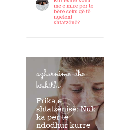
Kur është koha
më e mirë për të
bërë seks që të
ngeleni
shtatzënë?
azhurnime-dhe-
këshilla
Frika e
shtatzënisë: Nuk
ka për të
ndodhur kurrë