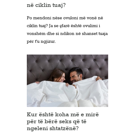
në ciklin tuaj?
Po mendoni nëse ovuloni më vonë në
ciklin tuaj? Ja se çfarë është ovulimi i
vonshëm dhe si ndikon në shanset tuaja
për t’u ngjizur.
Kur është koha më e mirë
për të bërë seks që të
ngeleni shtatzënë?