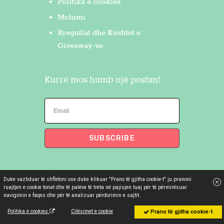
Politika e cookies
Mohimi
Rregullat dhe Kushtet e
Giveaway-ve
Kurrë mos humb një postim!
Duke vazhduar të shfletoni ose duke klikuar "Prano të gjitha cookie-t" ju pranoni
Flakron Saidi
© 2026. All Rights
ruajtjen e cookie tonat dhe të palëve të treta në pajisjen tuaj për të përmirësuar
navigimin e faqes dhe për të analizuar përdorimin e sajtit.
Reserved.
Politika e cookies
Cilësimet e cookie
Prano të gjitha cookie-t