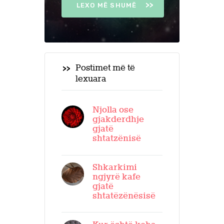
LEXO MË SHUMË
Postimet më të
lexuara
Njolla ose
gjakderdhje
gjatë
shtatzënisë
Shkarkimi
ngjyrë kafe
gjatë
shtatëzënësisë