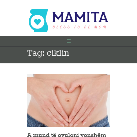
Tag: ciklin
FILLIMI
PARA SHTATËZANIE
SHTATZËNË
VITI I PARË
KONTAKT
A mund të ovuloni vonshëm