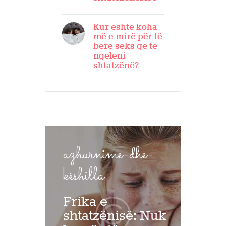
Kur është koha
më e mirë për të
bërë seks që të
ngeleni
shtatzënë?
azhurnime-dhe-
këshilla
Frika e
shtatzënisë: Nuk