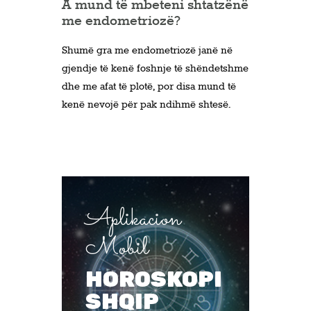
A mund të mbeteni shtatzënë
me endometriozë?
Shumë gra me endometriozë janë në
gjendje të kenë foshnje të shëndetshme
dhe me afat të plotë, por disa mund të
kenë nevojë për pak ndihmë shtesë.
Aplikacion
Mobil
HOROSKOPI
SHQIP