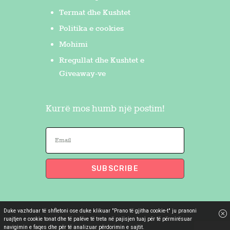
Termat dhe Kushtet
Politika e cookies
Mohimi
Rregullat dhe Kushtet e
Giveaway-ve
Kurrë mos humb një postim!
Duke vazhduar të shfletoni ose duke klikuar "Prano të gjitha cookie-t" ju pranoni
Flakron Saidi
© 2026. All Rights
ruajtjen e cookie tonat dhe të palëve të treta në pajisjen tuaj për të përmirësuar
navigimin e faqes dhe për të analizuar përdorimin e sajtit.
Reserved.