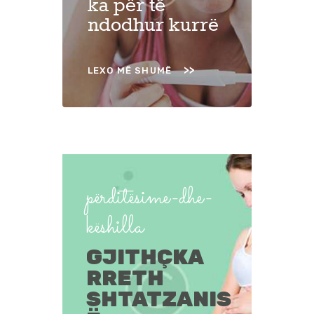
ka për të
ndodhur kurrë
LEXO MË SHUMË
përditësime-dhe-
këshilla
GJITHÇKA
RRETH
SHTATZANIS