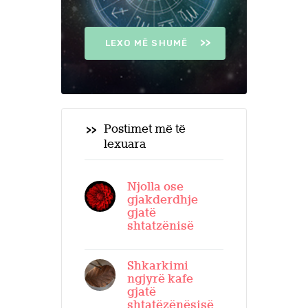
LEXO MË SHUMË
Postimet më të
lexuara
Njolla ose
gjakderdhje
gjatë
shtatzënisë
Shkarkimi
ngjyrë kafe
gjatë
shtatëzënësisë