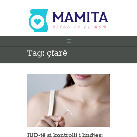
Tag: çfarë
FILLIMI
PARA SHTATËZANIE
SHTATZËNË
VITI I PARË
KONTAKT
IUD-të si kontrolli i lindjes: