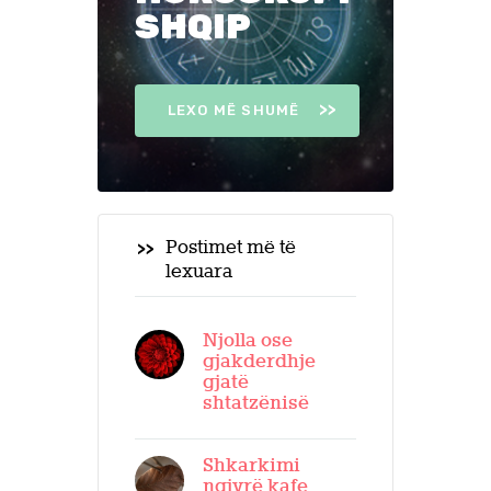
SHQIP
LEXO MË SHUMË
Postimet më të
lexuara
Njolla ose
gjakderdhje
gjatë
shtatzënisë
Shkarkimi
ngjyrë kafe