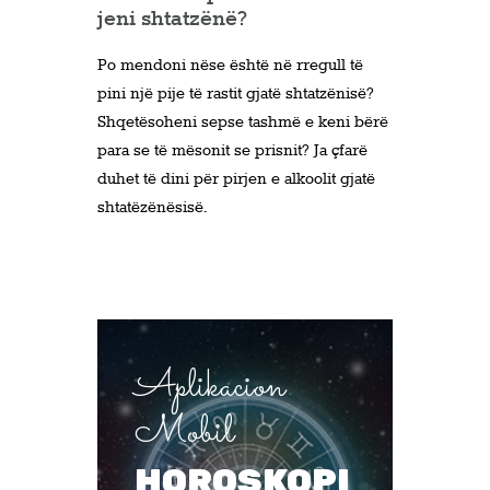
jeni shtatzënë?
Po mendoni nëse është në rregull të
pini një pije të rastit gjatë shtatzënisë?
Shqetësoheni sepse tashmë e keni bërë
para se të mësonit se prisnit? Ja çfarë
duhet të dini për pirjen e alkoolit gjatë
shtatëzënësisë.
Aplikacion
Mobil
HOROSKOPI