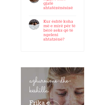
gjatë
shtatëzënësisë
Kur është koha
më e mirë për të
bërë seks që të
ngeleni
shtatzënë?
azhurnime-dhe-
këshilla
Frika e