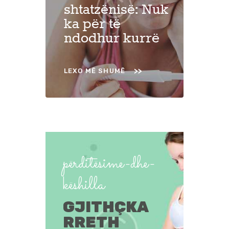
shtatzënisë: Nuk
ka për të
ndodhur kurrë
LEXO MË SHUMË
përditësime-dhe-
këshilla
GJITHÇKA
RRETH