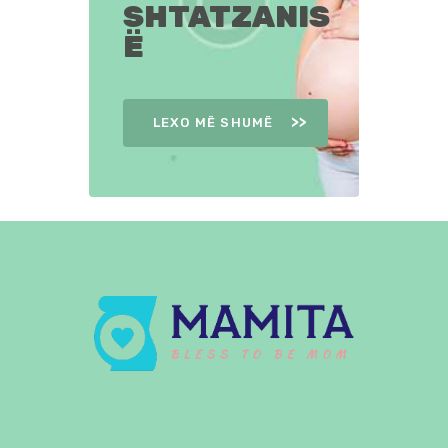
SHTATZANIS
Ë
LEXO MË SHUMË