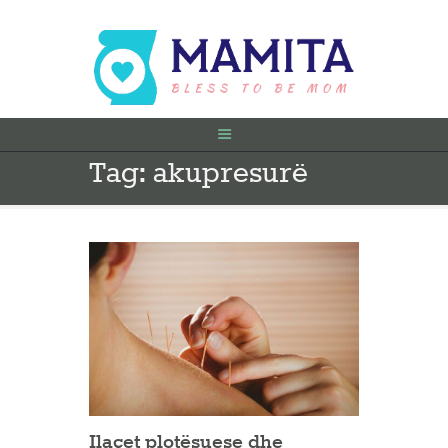
Tag: akupresurë
FILLIMI
PARA SHTATËZANIE
SHTATZËNË
VITI I PARË
KONTAKT
Ilaçet plotësuese dhe