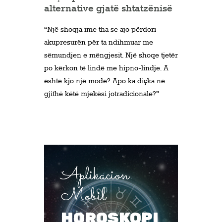
alternative gjatë shtatzënisë
“Një shoqja ime tha se ajo përdori
akupresurën për ta ndihmuar me
sëmundjen e mëngjesit. Një shoqe tjetër
po kërkon të lindë me hipno-lindje. A
është kjo një modë? Apo ka diçka në
gjithë këtë mjekësi jotradicionale?”
Aplikacion
Mobil
HOROSKOPI