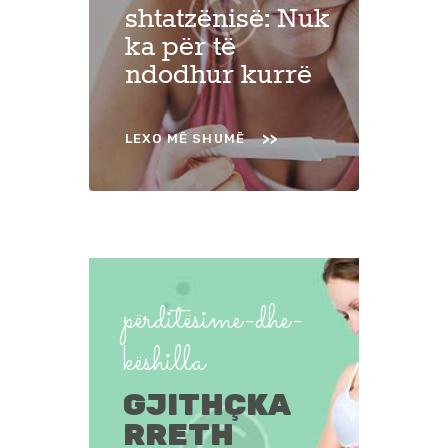
shtatzënisë: Nuk
ka për të
ndodhur kurrë
LEXO MË SHUMË
përditësime-dhe-
këshilla
GJITHÇKA
RRETH