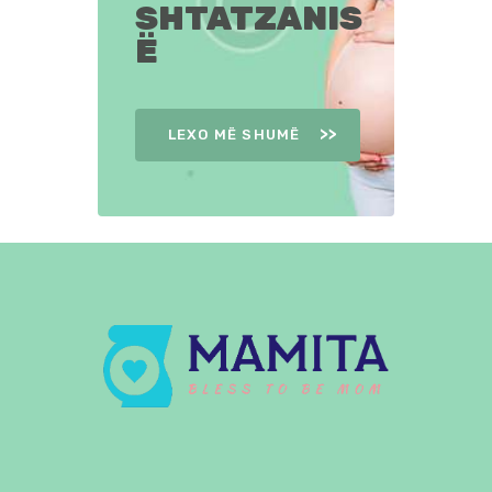
SHTATZANIS
Ë
LEXO MË SHUMË