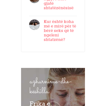
gjatë
shtatëzënësisë
Kur është koha
më e mirë për të
bërë seks që të
ngeleni
shtatzënë?
azhurnime-dhe-
këshilla
Frika e