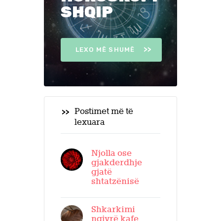
SHQIP
LEXO MË SHUMË
Postimet më të
lexuara
Njolla ose
gjakderdhje
gjatë
shtatzënisë
Shkarkimi
ngjyrë kafe